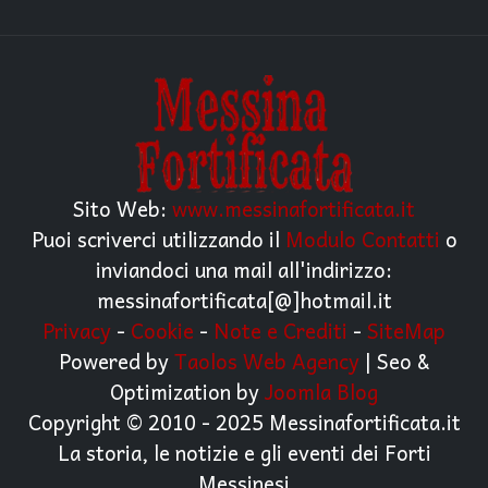
Sito Web:
www.messinafortificata.it
Puoi scriverci utilizzando il
Modulo Contatti
o
inviandoci una mail all'indirizzo:
messinafortificata[@]hotmail.it
Privacy
-
Cookie
-
Note e Crediti
-
SiteMap
Powered by
Taolos Web Agency
| Seo &
Optimization by
Joomla Blog
Copyright © 2010 - 2025 Messinafortificata.it
La storia, le notizie e gli eventi dei Forti
Messinesi