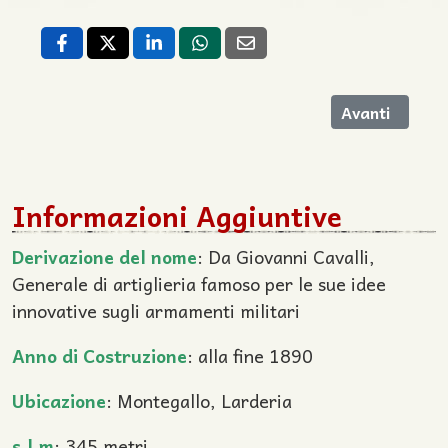
Articolo succe
Avanti
Informazioni Aggiuntive
Derivazione del nome
: Da Giovanni Cavalli,
Generale di artiglieria famoso per le sue idee
innovative sugli armamenti militari
Anno di Costruzione
: alla fine 1890
Ubicazione
: Montegallo, Larderia
s.l.m
: 345 metri