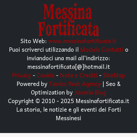
Sito Web:
www.messinafortificata.it
Puoi scriverci utilizzando il
Modulo Contatti
o
inviandoci una mail all'indirizzo:
messinafortificata[@]hotmail.it
Privacy
-
Cookie
-
Note e Crediti
-
SiteMap
Powered by
Taolos Web Agency
| Seo &
Optimization by
Joomla Blog
Copyright © 2010 - 2025 Messinafortificata.it
La storia, le notizie e gli eventi dei Forti
Messinesi