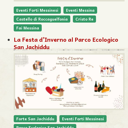
Eventi Forti Messinesi
Eventi Messina
Castello di Roccaguelfonia
Cristo Re
Fai Messina
La Festa d’Inverno al Parco Ecologico
San Jachiddu
Forte San Jachiddu
Eventi Forti Messinesi
Parco Ecologico San Jachiddu