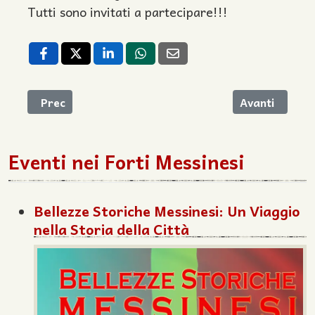
Tutti sono invitati a partecipare!!!
Articolo precedente: Forte Natale a Forte Ogliastri
Articolo succe
Prec
Avanti
Eventi nei Forti Messinesi
Bellezze Storiche Messinesi: Un Viaggio
nella Storia della Città