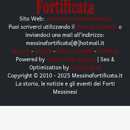
Sito Web:
www.messinafortificata.it
Puoi scriverci utilizzando il
Modulo Contatti
o
inviandoci una mail all'indirizzo:
messinafortificata[@]hotmail.it
Privacy
-
Cookie
-
Note e Crediti
-
SiteMap
Powered by
Taolos Web Agency
| Seo &
Optimization by
Joomla Blog
Copyright © 2010 - 2025 Messinafortificata.it
La storia, le notizie e gli eventi dei Forti
Messinesi