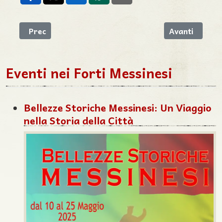
Articolo precedente: A Forte Ogliastri la IV Giornata
Articolo succe
Prec
Avanti
Eventi nei Forti Messinesi
Bellezze Storiche Messinesi: Un Viaggio
nella Storia della Città