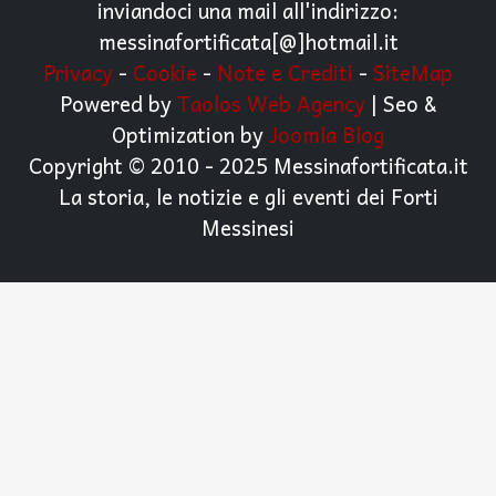
inviandoci una mail all'indirizzo:
messinafortificata[@]hotmail.it
Privacy
-
Cookie
-
Note e Crediti
-
SiteMap
Powered by
Taolos Web Agency
| Seo &
Optimization by
Joomla Blog
Copyright © 2010 - 2025 Messinafortificata.it
La storia, le notizie e gli eventi dei Forti
Messinesi