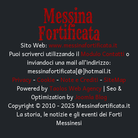
Sito Web:
www.messinafortificata.it
Puoi scriverci utilizzando il
Modulo Contatti
o
inviandoci una mail all'indirizzo:
messinafortificata[@]hotmail.it
Privacy
-
Cookie
-
Note e Crediti
-
SiteMap
Powered by
Taolos Web Agency
| Seo &
Optimization by
Joomla Blog
Copyright © 2010 - 2025 Messinafortificata.it
La storia, le notizie e gli eventi dei Forti
Messinesi