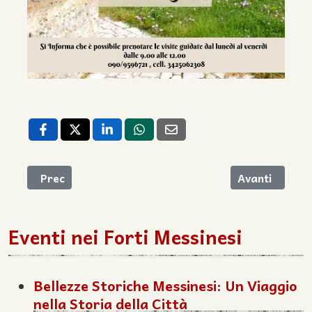
Articolo precedente: Escursione Trek al Forte San Ja
Articolo succe
Prec
Avanti
Eventi nei Forti Messinesi
Bellezze Storiche Messinesi: Un Viaggio
nella Storia della Città