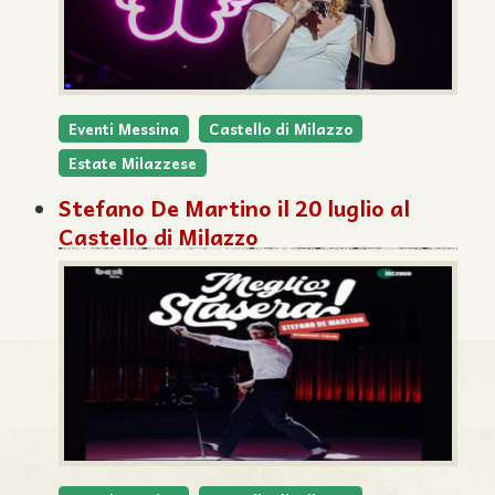
ivo: Continua la saga di Elaya. Il 21 e 22 settembre a Fort
Eventi Messina
Castello di Milazzo
Estate Milazzese
Stefano De Martino il 20 luglio al
Castello di Milazzo