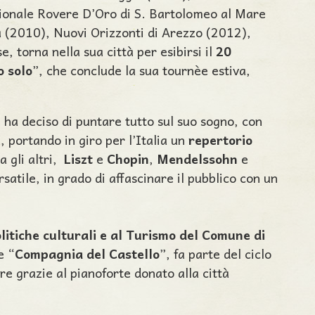
ionale Rovere D’Oro di S. Bartolomeo al Mare
a (2010), Nuovi Orizzonti di Arezzo (2012),
, torna nella sua città per esibirsi il
20
o solo
”, che conclude la sua tournèe estiva,
, ha deciso di puntare tutto sul suo sogno, con
, portando in giro per l’Italia un
repertorio
a gli altri,
Liszt
e
Chopin
,
Mendelssohn
e
rsatile, in grado di affascinare il pubblico con un
litiche culturali e al Turismo del Comune di
e “
Compagnia del Castello
”, fa parte del ciclo
ore grazie al pianoforte donato alla città