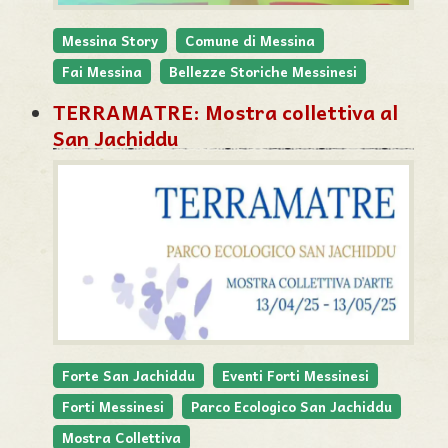
Messina Story
Comune di Messina
Fai Messina
Bellezze Storiche Messinesi
TERRAMATRE: Mostra collettiva al
San Jachiddu
Forte San Jachiddu
Eventi Forti Messinesi
Forti Messinesi
Parco Ecologico San Jachiddu
Mostra Collettiva