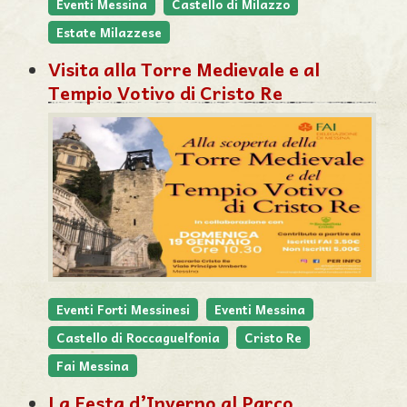
Eventi Messina
Castello di Milazzo
Estate Milazzese
Visita alla Torre Medievale e al
Tempio Votivo di Cristo Re
Eventi Forti Messinesi
Eventi Messina
Castello di Roccaguelfonia
Cristo Re
Fai Messina
La Festa d’Inverno al Parco