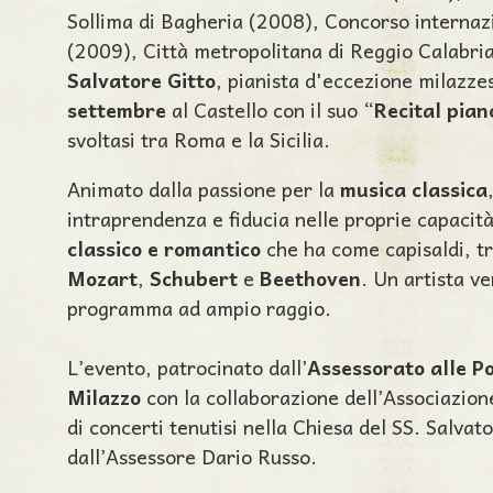
Sollima di Bagheria (2008), Concorso internaz
(2009), Città metropolitana di Reggio Calabri
Salvatore Gitto
, pianista d'eccezione milazzese
settembre
al Castello con il suo “
Recital pian
svoltasi tra Roma e la Sicilia.
Animato dalla passione per la
musica classica
intraprendenza e fiducia nelle proprie capacità
classico e romantico
che ha come capisaldi, tr
Mozart
,
Schubert
e
Beethoven
. Un artista ve
programma ad ampio raggio.
L’evento, patrocinato dall’
Assessorato alle Po
Milazzo
con la collaborazione dell’Associazion
di concerti tenutisi nella Chiesa del SS. Salvat
dall’Assessore Dario Russo.