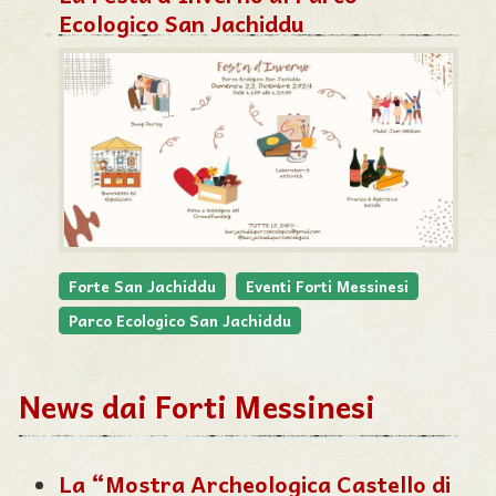
Ecologico San Jachiddu
Forte San Jachiddu
Eventi Forti Messinesi
Parco Ecologico San Jachiddu
News dai Forti Messinesi
La “Mostra Archeologica Castello di