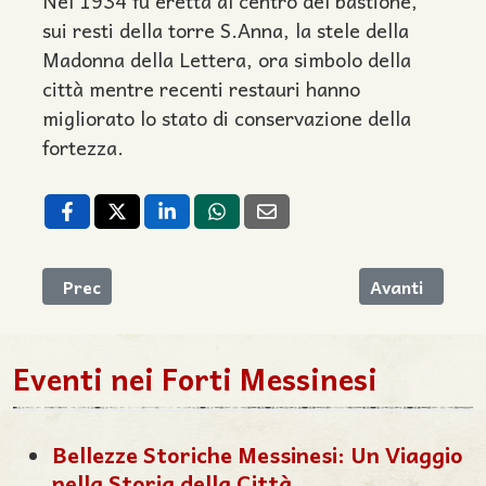
Nel 1934 fu eretta al centro del bastione,
sui resti della torre S.Anna, la stele della
Madonna della Lettera, ora simbolo della
città mentre recenti restauri hanno
migliorato lo stato di conservazione della
fortezza.
Articolo precedente: Chiuso il canile a Forte Schiaffin
Articolo succ
Prec
Avanti
Eventi nei Forti Messinesi
Bellezze Storiche Messinesi: Un Viaggio
nella Storia della Città