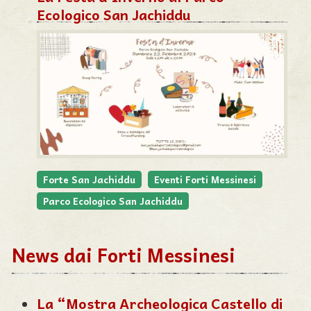
Ecologico San Jachiddu
Forte San Jachiddu
Eventi Forti Messinesi
Parco Ecologico San Jachiddu
News dai Forti Messinesi
La “Mostra Archeologica Castello di