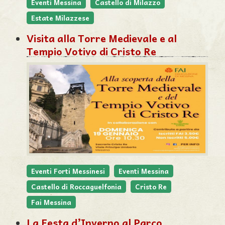
Eventi Messina
Castello di Milazzo
Estate Milazzese
Visita alla Torre Medievale e al
Tempio Votivo di Cristo Re
Eventi Forti Messinesi
Eventi Messina
Castello di Roccaguelfonia
Cristo Re
Fai Messina
La Festa d’Inverno al Parco