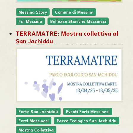
Messina Story
Comune di Messina
ivo: Curcuraci
Fai Messina
Bellezze Storiche Messinesi
TERRAMATRE: Mostra collettiva al
San Jachiddu
Forte San Jachiddu
Eventi Forti Messinesi
Forti Messinesi
Parco Ecologico San Jachiddu
Mostra Collettiva