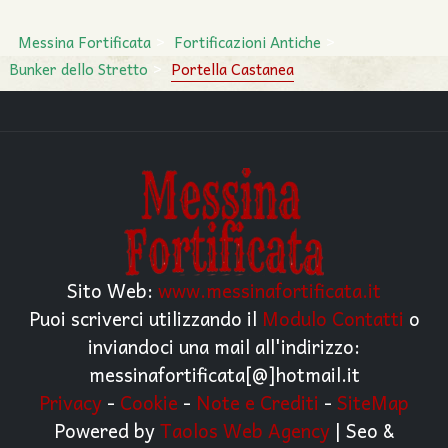
Messina Fortificata
Fortificazioni Antiche
Bunker dello Stretto
Portella Castanea
Sito Web:
www.messinafortificata.it
Puoi scriverci utilizzando il
Modulo Contatti
o
inviandoci una mail all'indirizzo:
messinafortificata[@]hotmail.it
Privacy
-
Cookie
-
Note e Crediti
-
SiteMap
Powered by
Taolos Web Agency
| Seo &