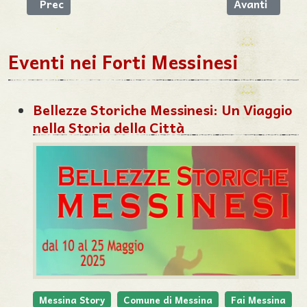
Articolo precedente: Trivio
Articolo succe
Prec
Avanti
Eventi nei Forti Messinesi
Bellezze Storiche Messinesi: Un Viaggio
nella Storia della Città
Messina Story
Comune di Messina
Fai Messina