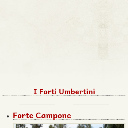
I Forti Umbertini
Forte Campone