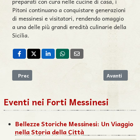
preparati con cura nelle cucine di casa, i
Pitoni continuano a conquistare generazioni
di messinesi e visitatori, rendendo omaggio
a una delle più grandi eredità culinarie della
Sicilia.
Articolo precedente: Arancini Messinesi: L'Arte della
Articolo succe
Prec
Avanti
Eventi nei Forti Messinesi
Bellezze Storiche Messinesi: Un Viaggio
nella Storia della Città