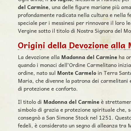
del Carmine
, una delle figure mariane più ama
profondamente radicata nella cultura e nella f
speciale per i messinesi per rinnovare il loro
Vergine sotto il titolo di Nostra Signora del 
Origini della Devozione all
La devozione alla
Madonna del Carmine
ha or
quando i monaci dell'Ordine Carmelitano inizia
ordine, nato sul
Monte Carmelo
in Terra Santa
Maria, che divenne la patrona dei carmelitani e 
di protezione e conforto.
Il titolo di
Madonna del Carmine
è strettamen
simbolo di grazia e protezione spirituale che, 
consegnò a San Simone Stock nel 1251. Questo 
fedeli, è considerato un segno di alleanza tra 