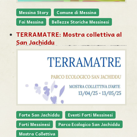
Messina Story
Comune di Messina
Fai Messina
Bellezze Storiche Messinesi
TERRAMATRE: Mostra collettiva al
San Jachiddu
Forte San Jachiddu
Eventi Forti Messinesi
Forti Messinesi
Parco Ecologico San Jachiddu
Mostra Collettiva