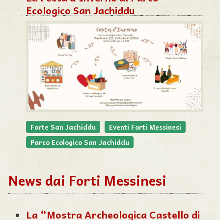
Ecologico San Jachiddu
Forte San Jachiddu
Eventi Forti Messinesi
Parco Ecologico San Jachiddu
News dai Forti Messinesi
La “Mostra Archeologica Castello di