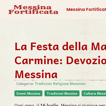
Messina Fortifica
La Festa della M
Carmine: Devozio
Messina
Categoria:
Tradizioni Religiose Messinesi
Eventi Messina
Tradizioni Messina
Cultura Mess
Ogni anno, il
16 luglio
, Messina si riunisce pe