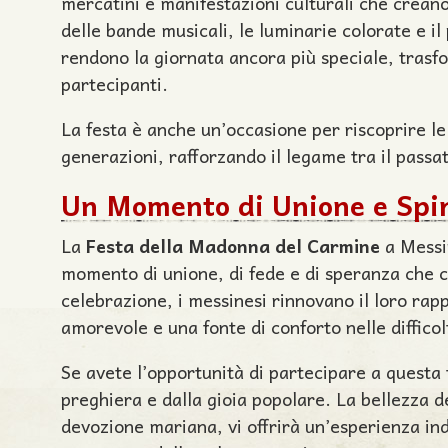
mercatini e manifestazioni culturali che creano
delle bande musicali, le luminarie colorate e il 
rendono la giornata ancora più speciale, trasfo
partecipanti.
La festa è anche un’occasione per riscoprire le
generazioni, rafforzando il legame tra il passa
Un Momento di Unione e Spir
La
Festa della Madonna del Carmine
a Messin
momento di unione, di fede e di speranza che c
celebrazione, i messinesi rinnovano il loro rap
amorevole e una fonte di conforto nelle difficolt
Se avete l’opportunità di partecipare a questa 
preghiera e dalla gioia popolare. La bellezza de
devozione mariana, vi offrirà un’esperienza ind