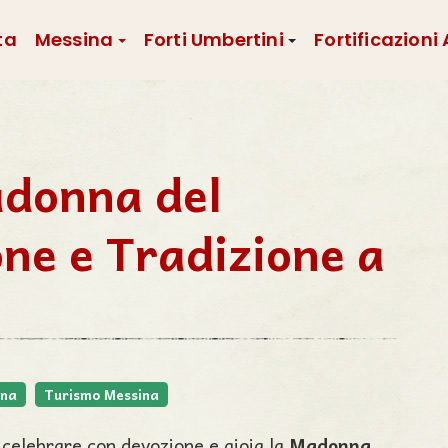
ta
Messina
Forti Umbertini
Fortificazioni
adonna del
ne e Tradizione a
ina
Turismo Messina
r celebrare con devozione e gioia la
Madonna