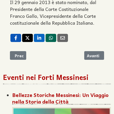
Il 29 gennaio 2013 è stato nominato, dal
Presidente della Corte Costituzionale
Franco Gallo, Vicepresidente della Corte
costituzionale della Repubblica Italiana.
Articolo precedente: Slow Food Day a Forte Petrazz
Articolo succe
Prec
Avanti
Eventi nei Forti Messinesi
Bellezze Storiche Messinesi: Un Viaggio
nella Storia della Città