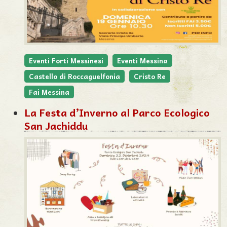
Eventi Forti Messinesi
Eventi Messina
Castello di Roccaguelfonia
Cristo Re
Fai Messina
La Festa d’Inverno al Parco Ecologico
San Jachiddu