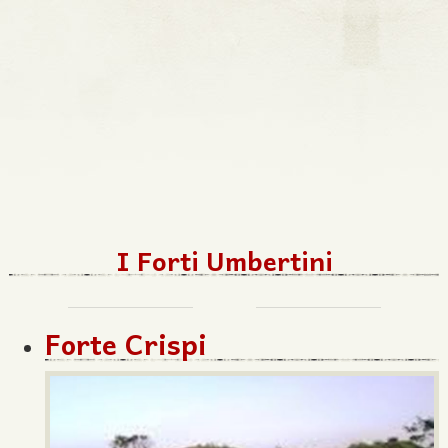
I Forti Umbertini
Forte Crispi