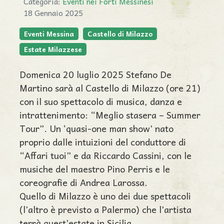
Categoria:
Eventi nei Forti Messinesi
18 Gennaio 2025
Eventi Messina
Castello di Milazzo
Estate Milazzese
Domenica 20 luglio 2025 Stefano De
Martino sarà al Castello di Milazzo (ore 21)
con il suo spettacolo di musica, danza e
intrattenimento: “Meglio stasera – Summer
Tour”. Un ‘quasi-one man show’ nato
proprio dalle intuizioni del conduttore di
“Affari tuoi” e da Riccardo Cassini, con le
musiche del maestro Pino Perris e le
coreografie di Andrea Larossa.
Quello di Milazzo è uno dei due spettacoli
(l’altro è previsto a Palermo) che l’artista
terrà quest’estate in Sicilia.