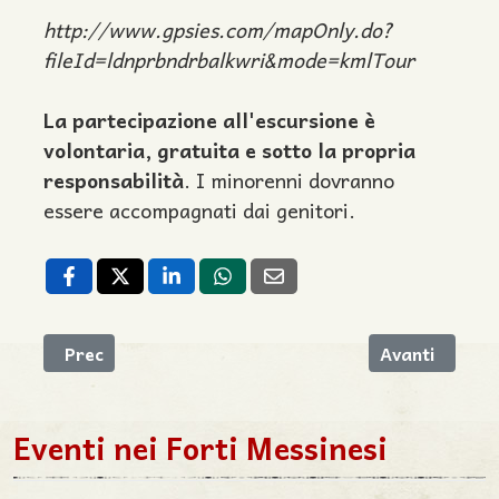
http://www.gpsies.com/mapOnly.do?
fileId=ldnprbndrbalkwri&mode=kmlTour
La partecipazione all'escursione è
volontaria, gratuita e sotto la propria
responsabilità
. I minorenni dovranno
essere accompagnati dai genitori.
Articolo precedente: Viaggi Notturni dai Normanni ag
Articolo suc
Prec
Avanti
Eventi nei Forti Messinesi