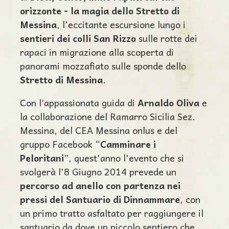
orizzonte - la magia dello Stretto di
Messina
, l'eccitante escursione lungo i
sentieri dei colli San Rizzo
sulle rotte dei
rapaci in migrazione alla scoperta di
panorami mozzafiato sulle sponde dello
Stretto di Messina
.
Con l’appassionata guida di
Arnaldo Oliva
e
la collaborazione del Ramarro Sicilia Sez.
Messina, del CEA Messina onlus e del
gruppo Facebook “
Camminare i
Peloritani
”, quest'anno l'evento che si
svolgerà l'8 Giugno 2014 prevede un
percorso ad anello con partenza nei
pressi del Santuario di Dinnammare
, con
un primo tratto asfaltato per raggiungere il
santuario da dove un piccolo sentiero che