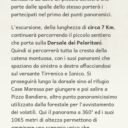
parte dalle spalle dello stesso porterà i
partecipati nel primo dei punti panoramici.
L'escursione, della lunghezza di
circa 7 Km
,
continuerà percorrendo il piccolo sentiero
che porta sulla
Dorsale dei Peloritani
.
Quindi si percorrerà tutta la cresta della
catena montuosa, con i suoi panorami che
spaziano da sinistra a destra affacciandosi
sul versante Tirrenico e Ionico. Si
proseguirà lungo la dorsale sino al rifugio
Case Maressa per giungere e poi salire a
Pizzo Bandiera, altro punto panoramicissimo
utilizzato dalla forestale per l'avvistamento
dei volatili. Qui il panorama a 360° ed i suoi
1065 metri di altezza permettono di
ammirare uno scenario unico che