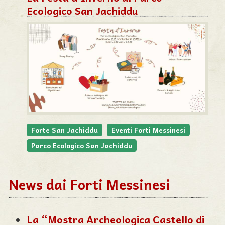
Ecologico San Jachiddu
Forte San Jachiddu
Eventi Forti Messinesi
Parco Ecologico San Jachiddu
News dai Forti Messinesi
La “Mostra Archeologica Castello di