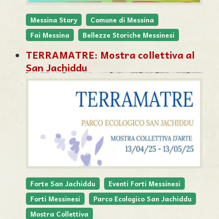
Messina Story
Comune di Messina
Fai Messina
Bellezze Storiche Messinesi
TERRAMATRE: Mostra collettiva al
San Jachiddu
sivo: Anche quest'anno passeggiata naturalistica sui Pelori
Forte San Jachiddu
Eventi Forti Messinesi
Forti Messinesi
Parco Ecologico San Jachiddu
Mostra Collettiva