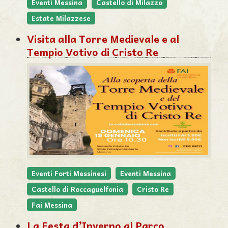
Eventi Messina
Castello di Milazzo
Estate Milazzese
Visita alla Torre Medievale e al
Tempio Votivo di Cristo Re
Eventi Forti Messinesi
Eventi Messina
Castello di Roccaguelfonia
Cristo Re
Fai Messina
La Festa d’Inverno al Parco