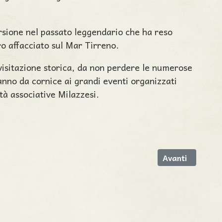
rsione nel passato leggendario che ha reso
ro affacciato sul Mar Tirreno.
ivisitazione storica, da non perdere le numerose
anno da cornice ai grandi eventi organizzati
tà associative Milazzesi.
rio 2018
Articolo succes
Avanti