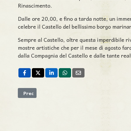
Rinascimento.
Dalle ore 20,00, e fino a tarda notte, un imme
celebre il Castello del bellissimo borgo marina
Sempre al Castello, oltre questa imperdibile r
mostre artistiche che per il mese di agosto far
dalla Compagnia del Castello e dalle tante real
Articolo precedente: Bus & Trekking - Il Calenda
Prec