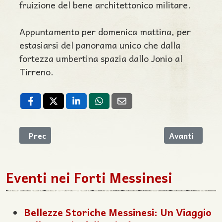
fruizione del bene architettonico militare.
Appuntamento per domenica mattina, per
estasiarsi del panorama unico che dalla
fortezza umbertina spazia dallo Jonio al
Tirreno.
Articolo precedente: "Sulle tracce dei Normanni" fa
Articolo succe
Prec
Avanti
Eventi nei Forti Messinesi
Bellezze Storiche Messinesi: Un Viaggio