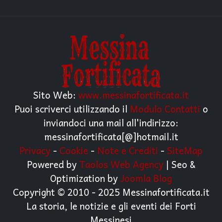
Sito Web:
www.messinafortificata.it
Puoi scriverci utilizzando il
Modulo Contatti
o
inviandoci una mail all'indirizzo:
messinafortificata[@]hotmail.it
Privacy
-
Cookie
-
Note e Crediti
-
SiteMap
Powered by
Taolos Web Agency
| Seo &
Optimization by
Joomla Blog
Copyright © 2010 - 2025 Messinafortificata.it
La storia, le notizie e gli eventi dei Forti
Messinesi