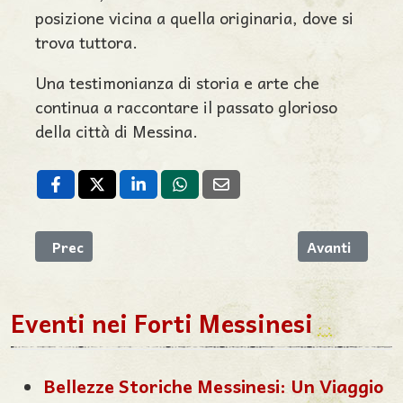
posizione vicina a quella originaria, dove si
trova tuttora.
Una testimonianza di storia e arte che
continua a raccontare il passato glorioso
della città di Messina.
Articolo precedente: La Fontana della Pigna
Articolo succe
Prec
Avanti
Eventi nei Forti Messinesi
Bellezze Storiche Messinesi: Un Viaggio