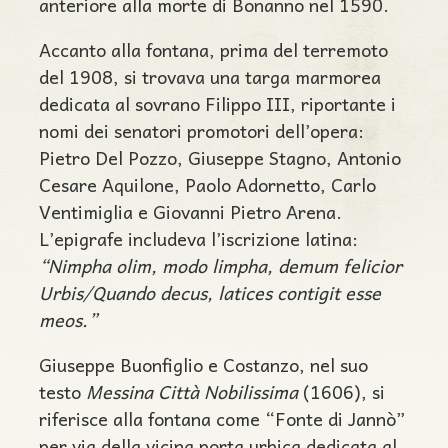
anteriore alla morte di Bonanno nel 1590.
Accanto alla fontana, prima del terremoto
del 1908, si trovava una targa marmorea
dedicata al sovrano Filippo III, riportante i
nomi dei senatori promotori dell’opera:
Pietro Del Pozzo, Giuseppe Stagno, Antonio
Cesare Aquilone, Paolo Adornetto, Carlo
Ventimiglia e Giovanni Pietro Arena.
L’epigrafe includeva l’iscrizione latina:
“Nimpha olim, modo limpha, demum felicior
Urbis/Quando decus, latices contigit esse
meos.”
Giuseppe Buonfiglio e Costanzo, nel suo
testo
Messina Città Nobilissima
(1606), si
riferisce alla fontana come “Fonte di Jannò”
per via della vicina porta urbica dedicata al