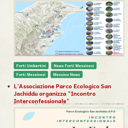
Forti Umbertini
News Forti Messinesi
Forti Messinesi
Messina News
L'Associazione Parco Ecologico San
Jachiddu organizza "Incontro
Interconfessionale"