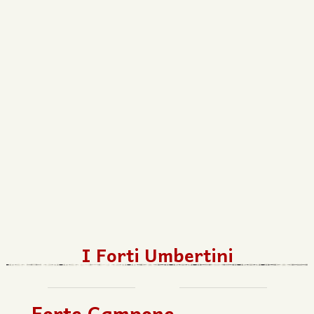
I Forti Umbertini
Forte Campone